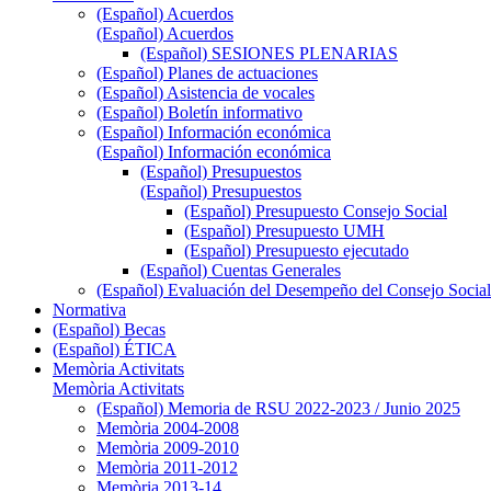
(Español) Acuerdos
(Español) Acuerdos
(Español) SESIONES PLENARIAS
(Español) Planes de actuaciones
(Español) Asistencia de vocales
(Español) Boletín informativo
(Español) Información económica
(Español) Información económica
(Español) Presupuestos
(Español) Presupuestos
(Español) Presupuesto Consejo Social
(Español) Presupuesto UMH
(Español) Presupuesto ejecutado
(Español) Cuentas Generales
(Español) Evaluación del Desempeño del Consejo Social
Normativa
(Español) Becas
(Español) ÉTICA
Memòria Activitats
Memòria Activitats
(Español) Memoria de RSU 2022-2023 / Junio 2025
Memòria 2004-2008
Memòria 2009-2010
Memòria 2011-2012
Memòria 2013-14