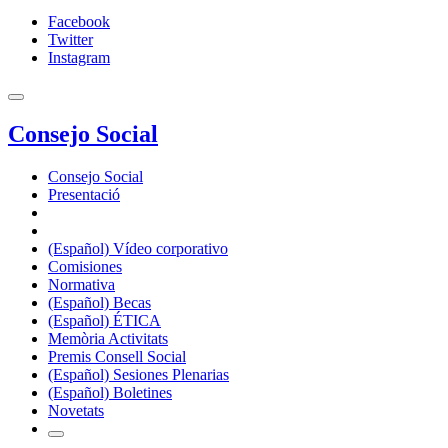
Facebook
Twitter
Instagram
Consejo Social
Consejo Social
Presentació
(Español) Vídeo corporativo
Comisiones
Normativa
(Español) Becas
(Español) ÉTICA
Memòria Activitats
Premis Consell Social
(Español) Sesiones Plenarias
(Español) Boletines
Novetats