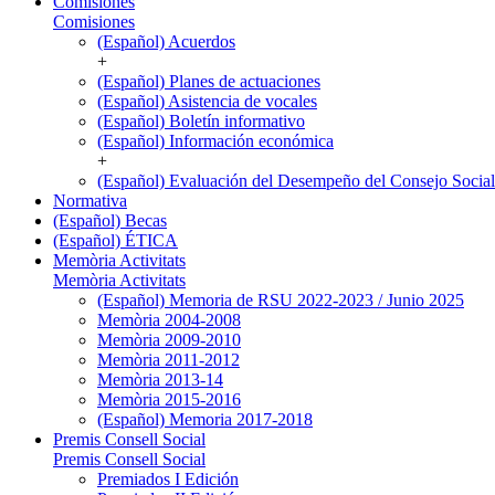
Comisiones
Comisiones
(Español) Acuerdos
+
(Español) Planes de actuaciones
(Español) Asistencia de vocales
(Español) Boletín informativo
(Español) Información económica
+
(Español) Evaluación del Desempeño del Consejo Social
Normativa
(Español) Becas
(Español) ÉTICA
Memòria Activitats
Memòria Activitats
(Español) Memoria de RSU 2022-2023 / Junio 2025
Memòria 2004-2008
Memòria 2009-2010
Memòria 2011-2012
Memòria 2013-14
Memòria 2015-2016
(Español) Memoria 2017-2018
Premis Consell Social
Premis Consell Social
Premiados I Edición