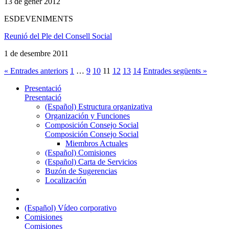
13 de gener 2012
ESDEVENIMENTS
Reunió del Ple del Consell Social
1 de desembre 2011
« Entrades anteriors
1
…
9
10
11
12
13
14
Entrades següents »
Presentació
Presentació
(Español) Estructura organizativa
Organización y Funciones
Composición Consejo Social
Composición Consejo Social
Miembros Actuales
(Español) Comisiones
(Español) Carta de Servicios
Buzón de Sugerencias
Localización
(Español) Vídeo corporativo
Comisiones
Comisiones