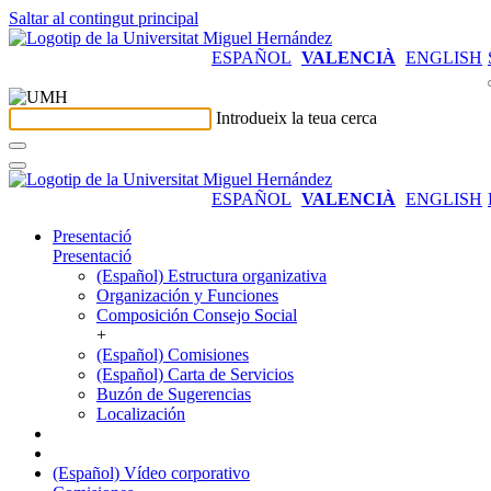
Saltar al contingut principal
ESPAÑOL
VALENCIÀ
ENGLISH
Introdueix la teua cerca
ESPAÑOL
VALENCIÀ
ENGLISH
Presentació
Presentació
(Español) Estructura organizativa
Organización y Funciones
Composición Consejo Social
+
(Español) Comisiones
(Español) Carta de Servicios
Buzón de Sugerencias
Localización
(Español) Vídeo corporativo