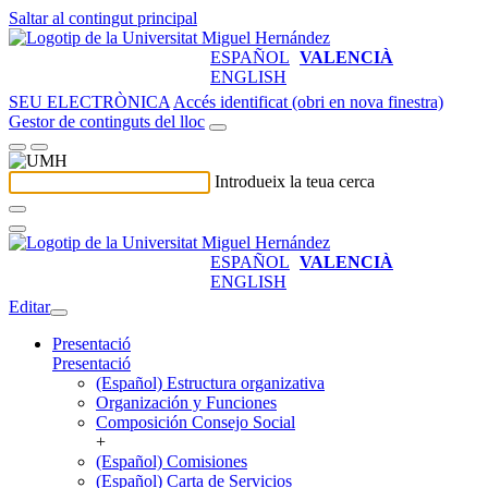
Saltar al contingut principal
ESPAÑOL
VALENCIÀ
ENGLISH
SEU ELECTRÒNICA
Accés identificat (obri en nova finestra)
Gestor de continguts del lloc
Introdueix la teua cerca
ESPAÑOL
VALENCIÀ
ENGLISH
Editar
Presentació
Presentació
(Español) Estructura organizativa
Organización y Funciones
Composición Consejo Social
+
(Español) Comisiones
(Español) Carta de Servicios