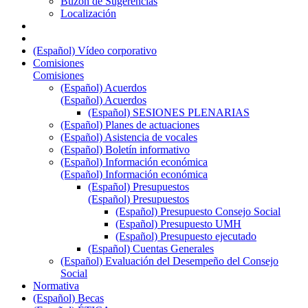
Buzón de Sugerencias
Localización
(Español) Vídeo corporativo
Comisiones
Comisiones
(Español) Acuerdos
(Español) Acuerdos
(Español) SESIONES PLENARIAS
(Español) Planes de actuaciones
(Español) Asistencia de vocales
(Español) Boletín informativo
(Español) Información económica
(Español) Información económica
(Español) Presupuestos
(Español) Presupuestos
(Español) Presupuesto Consejo Social
(Español) Presupuesto UMH
(Español) Presupuesto ejecutado
(Español) Cuentas Generales
(Español) Evaluación del Desempeño del Consejo
Social
Normativa
(Español) Becas