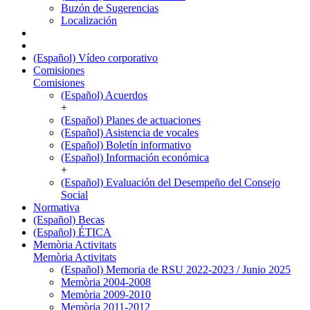
Buzón de Sugerencias
Localización
(Español) Vídeo corporativo
Comisiones
Comisiones
(Español) Acuerdos
+
(Español) Planes de actuaciones
(Español) Asistencia de vocales
(Español) Boletín informativo
(Español) Información económica
+
(Español) Evaluación del Desempeño del Consejo
Social
Normativa
(Español) Becas
(Español) ÉTICA
Memòria Activitats
Memòria Activitats
(Español) Memoria de RSU 2022-2023 / Junio 2025
Memòria 2004-2008
Memòria 2009-2010
Memòria 2011-2012