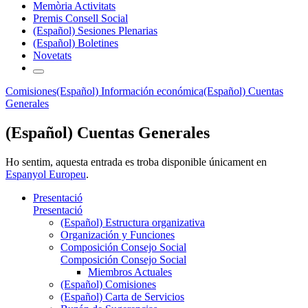
Memòria Activitats
Premis Consell Social
(Español) Sesiones Plenarias
(Español) Boletines
Novetats
Comisiones
(Español) Información económica
(Español) Cuentas
Generales
(Español) Cuentas Generales
Ho sentim, aquesta entrada es troba disponible únicament en
Espanyol Europeu
.
Presentació
Presentació
(Español) Estructura organizativa
Organización y Funciones
Composición Consejo Social
Composición Consejo Social
Miembros Actuales
(Español) Comisiones
(Español) Carta de Servicios