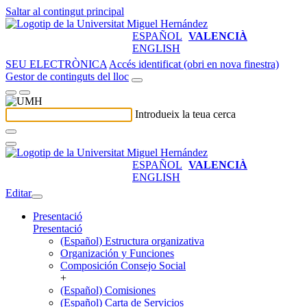
Saltar al contingut principal
ESPAÑOL
VALENCIÀ
ENGLISH
SEU ELECTRÒNICA
Accés identificat (obri en nova finestra)
Gestor de continguts del lloc
Introdueix la teua cerca
ESPAÑOL
VALENCIÀ
ENGLISH
Editar
Presentació
Presentació
(Español) Estructura organizativa
Organización y Funciones
Composición Consejo Social
+
(Español) Comisiones
(Español) Carta de Servicios