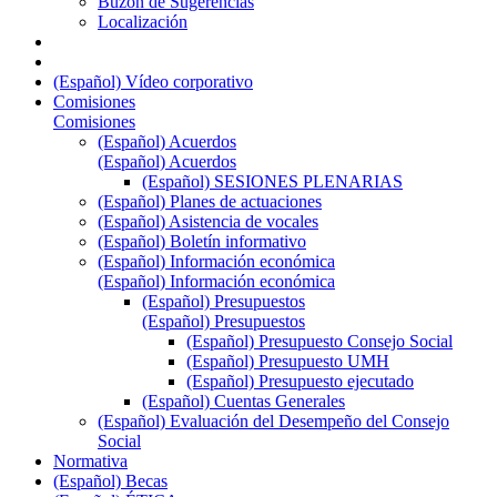
Buzón de Sugerencias
Localización
(Español) Vídeo corporativo
Comisiones
Comisiones
(Español) Acuerdos
(Español) Acuerdos
(Español) SESIONES PLENARIAS
(Español) Planes de actuaciones
(Español) Asistencia de vocales
(Español) Boletín informativo
(Español) Información económica
(Español) Información económica
(Español) Presupuestos
(Español) Presupuestos
(Español) Presupuesto Consejo Social
(Español) Presupuesto UMH
(Español) Presupuesto ejecutado
(Español) Cuentas Generales
(Español) Evaluación del Desempeño del Consejo
Social
Normativa
(Español) Becas