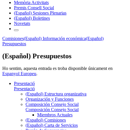
Memòria Activitats
Premis Consell Social
(Español) Sesiones Plenarias
(Español) Boletines
Novetats
Comisiones
(Español) Información económica
(Español)
Presupuestos
(Español) Presupuestos
Ho sentim, aquesta entrada es troba disponible únicament en
Espanyol Europeu
.
Presentació
Presentació
(Español) Estructura organizativa
Organización y Funciones
Composición Consejo Social
Composición Consejo Social
Miembros Actuales
(Español) Comisiones
(Español) Carta de Servicios