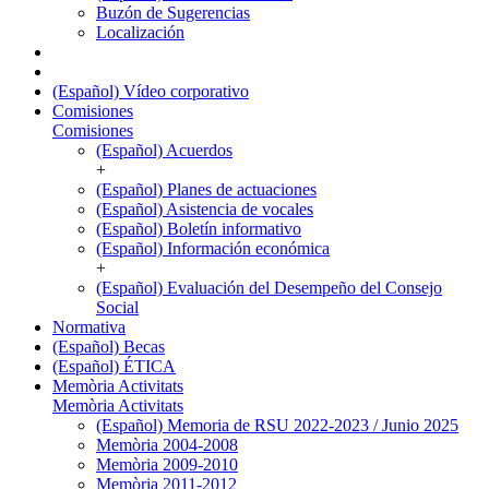
Buzón de Sugerencias
Localización
(Español) Vídeo corporativo
Comisiones
Comisiones
(Español) Acuerdos
+
(Español) Planes de actuaciones
(Español) Asistencia de vocales
(Español) Boletín informativo
(Español) Información económica
+
(Español) Evaluación del Desempeño del Consejo
Social
Normativa
(Español) Becas
(Español) ÉTICA
Memòria Activitats
Memòria Activitats
(Español) Memoria de RSU 2022-2023 / Junio 2025
Memòria 2004-2008
Memòria 2009-2010
Memòria 2011-2012