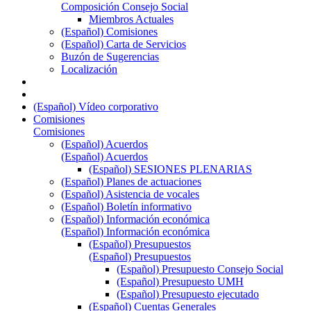
Composición Consejo Social
Miembros Actuales
(Español) Comisiones
(Español) Carta de Servicios
Buzón de Sugerencias
Localización
(Español) Vídeo corporativo
Comisiones
Comisiones
(Español) Acuerdos
(Español) Acuerdos
(Español) SESIONES PLENARIAS
(Español) Planes de actuaciones
(Español) Asistencia de vocales
(Español) Boletín informativo
(Español) Información económica
(Español) Información económica
(Español) Presupuestos
(Español) Presupuestos
(Español) Presupuesto Consejo Social
(Español) Presupuesto UMH
(Español) Presupuesto ejecutado
(Español) Cuentas Generales