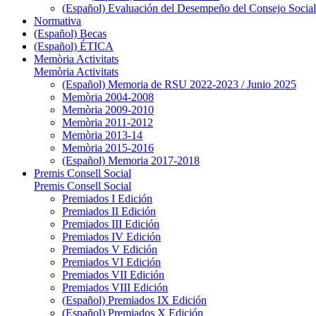
(Español) Evaluación del Desempeño del Consejo Social
Normativa
(Español) Becas
(Español) ÉTICA
Memòria Activitats
Memòria Activitats
(Español) Memoria de RSU 2022-2023 / Junio 2025
Memòria 2004-2008
Memòria 2009-2010
Memòria 2011-2012
Memòria 2013-14
Memòria 2015-2016
(Español) Memoria 2017-2018
Premis Consell Social
Premis Consell Social
Premiados I Edición
Premiados II Edición
Premiados III Edición
Premiados IV Edición
Premiados V Edición
Premiados VI Edición
Premiados VII Edición
Premiados VIII Edición
(Español) Premiados IX Edición
(Español) Premiados X Edición