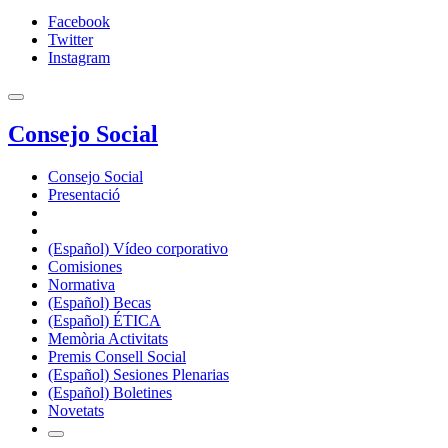
Facebook
Twitter
Instagram
Consejo Social
Consejo Social
Presentació
(Español) Vídeo corporativo
Comisiones
Normativa
(Español) Becas
(Español) ÉTICA
Memòria Activitats
Premis Consell Social
(Español) Sesiones Plenarias
(Español) Boletines
Novetats