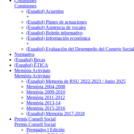
Comisiones
Comisiones
(Español) Acuerdos
+
(Español) Planes de actuaciones
(Español) Asistencia de vocales
(Español) Boletín informativo
(Español) Información económica
+
(Español) Evaluación del Desempeño del Consejo Social
Normativa
(Español) Becas
(Español) ÉTICA
Memòria Activitats
Memòria Activitats
(Español) Memoria de RSU 2022-2023 / Junio 2025
Memòria 2004-2008
Memòria 2009-2010
Memòria 2011-2012
Memòria 2013-14
Memòria 2015-2016
(Español) Memoria 2017-2018
Premis Consell Social
Premis Consell Social
Premiados I Edición