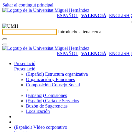
Saltar al contingut principal
ESPAÑOL
VALENCIÀ
ENGLISH
Introdueix la teua cerca
ESPAÑOL
VALENCIÀ
ENGLISH
Presentació
Presentació
(Español) Estructura organizativa
Organización y Funciones
Composición Consejo Social
+
(Español) Comisiones
(Español) Carta de Servicios
Buzón de Sugerencias
Localización
(Español) Vídeo corporativo