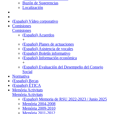
Buzón de Sugerencias
Localización
(Español) Vídeo corporativo
Comisiones
Comisiones
(Español) Acuerdos
+
(Español) Planes de actuaciones
(Español) Asistencia de vocales
(Español) Boletín informativo
(Español) Información económica
+
(Español) Evaluación del Desempeño del Consejo
Social
Normativa
(Español) Becas
(Español) ÉTICA
Memòria Activitats
Memòria Activitats
(Español) Memoria de RSU 2022-2023 / Junio 2025
Memòria 2004-2008
Memòria 2009-2010
Memòria 2011-2012