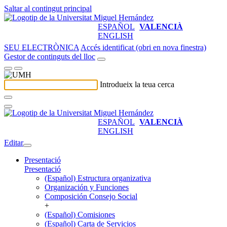
Saltar al contingut principal
ESPAÑOL
VALENCIÀ
ENGLISH
SEU ELECTRÒNICA
Accés identificat (obri en nova finestra)
Gestor de continguts del lloc
Introdueix la teua cerca
ESPAÑOL
VALENCIÀ
ENGLISH
Editar
Presentació
Presentació
(Español) Estructura organizativa
Organización y Funciones
Composición Consejo Social
+
(Español) Comisiones
(Español) Carta de Servicios