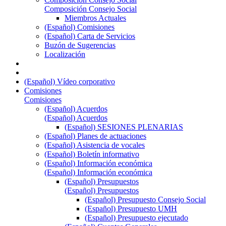
Composición Consejo Social
Miembros Actuales
(Español) Comisiones
(Español) Carta de Servicios
Buzón de Sugerencias
Localización
(Español) Vídeo corporativo
Comisiones
Comisiones
(Español) Acuerdos
(Español) Acuerdos
(Español) SESIONES PLENARIAS
(Español) Planes de actuaciones
(Español) Asistencia de vocales
(Español) Boletín informativo
(Español) Información económica
(Español) Información económica
(Español) Presupuestos
(Español) Presupuestos
(Español) Presupuesto Consejo Social
(Español) Presupuesto UMH
(Español) Presupuesto ejecutado