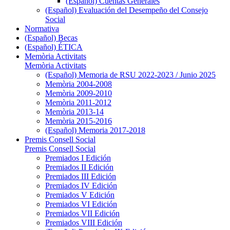
(Español) Cuentas Generales
(Español) Evaluación del Desempeño del Consejo
Social
Normativa
(Español) Becas
(Español) ÉTICA
Memòria Activitats
Memòria Activitats
(Español) Memoria de RSU 2022-2023 / Junio 2025
Memòria 2004-2008
Memòria 2009-2010
Memòria 2011-2012
Memòria 2013-14
Memòria 2015-2016
(Español) Memoria 2017-2018
Premis Consell Social
Premis Consell Social
Premiados I Edición
Premiados II Edición
Premiados III Edición
Premiados IV Edición
Premiados V Edición
Premiados VI Edición
Premiados VII Edición
Premiados VIII Edición