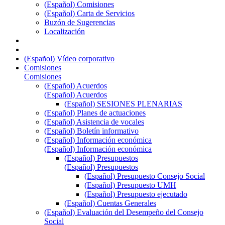
(Español) Comisiones
(Español) Carta de Servicios
Buzón de Sugerencias
Localización
(Español) Vídeo corporativo
Comisiones
Comisiones
(Español) Acuerdos
(Español) Acuerdos
(Español) SESIONES PLENARIAS
(Español) Planes de actuaciones
(Español) Asistencia de vocales
(Español) Boletín informativo
(Español) Información económica
(Español) Información económica
(Español) Presupuestos
(Español) Presupuestos
(Español) Presupuesto Consejo Social
(Español) Presupuesto UMH
(Español) Presupuesto ejecutado
(Español) Cuentas Generales
(Español) Evaluación del Desempeño del Consejo
Social