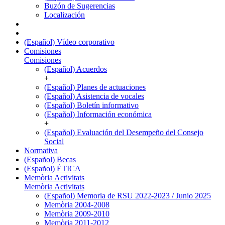
Buzón de Sugerencias
Localización
(Español) Vídeo corporativo
Comisiones
Comisiones
(Español) Acuerdos
+
(Español) Planes de actuaciones
(Español) Asistencia de vocales
(Español) Boletín informativo
(Español) Información económica
+
(Español) Evaluación del Desempeño del Consejo
Social
Normativa
(Español) Becas
(Español) ÉTICA
Memòria Activitats
Memòria Activitats
(Español) Memoria de RSU 2022-2023 / Junio 2025
Memòria 2004-2008
Memòria 2009-2010
Memòria 2011-2012