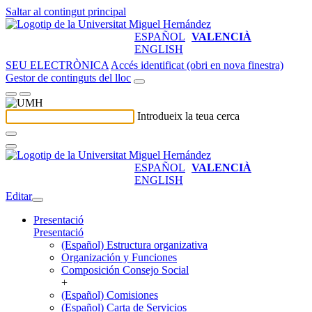
Saltar al contingut principal
ESPAÑOL
VALENCIÀ
ENGLISH
SEU ELECTRÒNICA
Accés identificat (obri en nova finestra)
Gestor de continguts del lloc
Introdueix la teua cerca
ESPAÑOL
VALENCIÀ
ENGLISH
Editar
Presentació
Presentació
(Español) Estructura organizativa
Organización y Funciones
Composición Consejo Social
+
(Español) Comisiones
(Español) Carta de Servicios