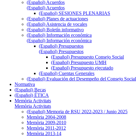
(Español) Acuerdos
(Español) Acuerdos
(Español) SESIONES PLENARIAS
(Español) Planes de actuaciones
(Español) Asistencia de vocales
(Español) Boletín informativo
(Español) Información económica
(Español) Información económica
(Español) Presupuestos
(Español) Presupuestos
(Español) Presupuesto Consejo Social
(Español) Presupuesto UMH
(Español) Presupuesto ejecutado
(Español) Cuentas Generales
(Español) Evaluación del Desempeño del Consejo Social
Normativa
(Español) Becas
(Español) ÉTICA
Memòria Activitats
Memòria Activitats
(Español) Memoria de RSU 2022-2023 / Junio 2025
Memòria 2004-2008
Memòria 2009-2010
Memòria 2011-2012
Memòria 2013-14