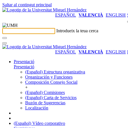
Saltar al contingut principal
ESPAÑOL
VALENCIÀ
ENGLISH
Introdueix la teua cerca
ESPAÑOL
VALENCIÀ
ENGLISH
Presentació
Presentació
(Español) Estructura organizativa
Organización y Funciones
Composición Consejo Social
+
(Español) Comisiones
(Español) Carta de Servicios
Buzón de Sugerencias
Localización
(Español) Vídeo corporativo