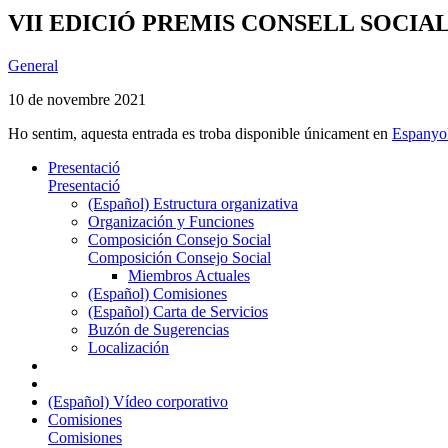
VII EDICIÓ PREMIS CONSELL SOCIA
General
10 de novembre 2021
Ho sentim, aquesta entrada es troba disponible únicament en
Espanyo
Presentació
Presentació
(Español) Estructura organizativa
Organización y Funciones
Composición Consejo Social
Composición Consejo Social
Miembros Actuales
(Español) Comisiones
(Español) Carta de Servicios
Buzón de Sugerencias
Localización
(Español) Vídeo corporativo
Comisiones
Comisiones