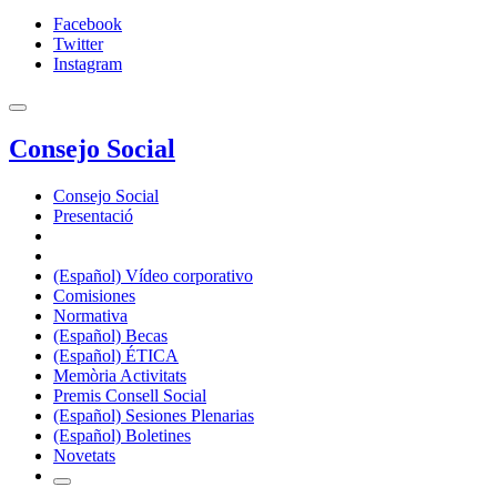
Facebook
Twitter
Instagram
Consejo Social
Consejo Social
Presentació
(Español) Vídeo corporativo
Comisiones
Normativa
(Español) Becas
(Español) ÉTICA
Memòria Activitats
Premis Consell Social
(Español) Sesiones Plenarias
(Español) Boletines
Novetats