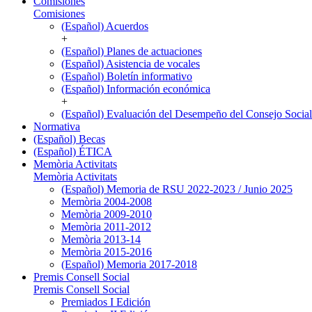
Comisiones
Comisiones
(Español) Acuerdos
+
(Español) Planes de actuaciones
(Español) Asistencia de vocales
(Español) Boletín informativo
(Español) Información económica
+
(Español) Evaluación del Desempeño del Consejo Social
Normativa
(Español) Becas
(Español) ÉTICA
Memòria Activitats
Memòria Activitats
(Español) Memoria de RSU 2022-2023 / Junio 2025
Memòria 2004-2008
Memòria 2009-2010
Memòria 2011-2012
Memòria 2013-14
Memòria 2015-2016
(Español) Memoria 2017-2018
Premis Consell Social
Premis Consell Social
Premiados I Edición