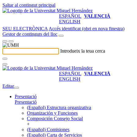
Saltar al contingut principal
ESPAÑOL
VALENCIÀ
ENGLISH
SEU ELECTRÒNICA
Accés identificat (obri en nova finestra)
Gestor de continguts del lloc
Introdueix la teua cerca
ESPAÑOL
VALENCIÀ
ENGLISH
Editar
Presentació
Presentació
(Español) Estructura organizativa
Organización y Funciones
Composición Consejo Social
+
(Español) Comisiones
(Español) Carta de Servicios