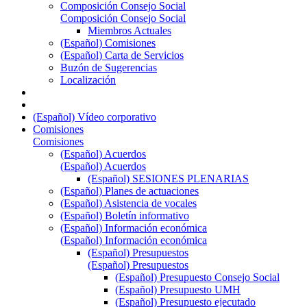
Composición Consejo Social
Composición Consejo Social
Miembros Actuales
(Español) Comisiones
(Español) Carta de Servicios
Buzón de Sugerencias
Localización
(Español) Vídeo corporativo
Comisiones
Comisiones
(Español) Acuerdos
(Español) Acuerdos
(Español) SESIONES PLENARIAS
(Español) Planes de actuaciones
(Español) Asistencia de vocales
(Español) Boletín informativo
(Español) Información económica
(Español) Información económica
(Español) Presupuestos
(Español) Presupuestos
(Español) Presupuesto Consejo Social
(Español) Presupuesto UMH
(Español) Presupuesto ejecutado