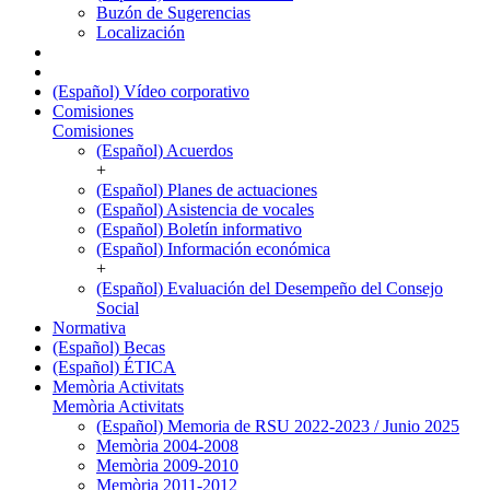
Buzón de Sugerencias
Localización
(Español) Vídeo corporativo
Comisiones
Comisiones
(Español) Acuerdos
+
(Español) Planes de actuaciones
(Español) Asistencia de vocales
(Español) Boletín informativo
(Español) Información económica
+
(Español) Evaluación del Desempeño del Consejo
Social
Normativa
(Español) Becas
(Español) ÉTICA
Memòria Activitats
Memòria Activitats
(Español) Memoria de RSU 2022-2023 / Junio 2025
Memòria 2004-2008
Memòria 2009-2010
Memòria 2011-2012