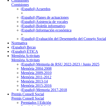
Comisiones
Comisiones
(Español) Acuerdos
+
(Español) Planes de actuaciones
(Español) Asistencia de vocales
(Español) Boletín informativo
(Español) Información económica
+
(Español) Evaluación del Desempeño del Consejo Social
Normativa
(Español) Becas
(Español) ÉTICA
Memòria Activitats
Memòria Activitats
(Español) Memoria de RSU 2022-2023 / Junio 2025
Memòria 2004-2008
Memòria 2009-2010
Memòria 2011-2012
Memòria 2013-14
Memòria 2015-2016
(Español) Memoria 2017-2018
Premis Consell Social
Premis Consell Social
Premiados I Edición