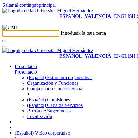
Saltar al contingut principal
ESPAÑOL
VALENCIÀ
ENGLISH
Introdueix la teua cerca
ESPAÑOL
VALENCIÀ
ENGLISH
Presentació
Presentació
(Español) Estructura organizativa
Organización y Funciones
Composición Consejo Social
+
(Español) Comisiones
(Español) Carta de Servicios
Buzón de Sugerencias
Localización
(Español) Vídeo corporativo