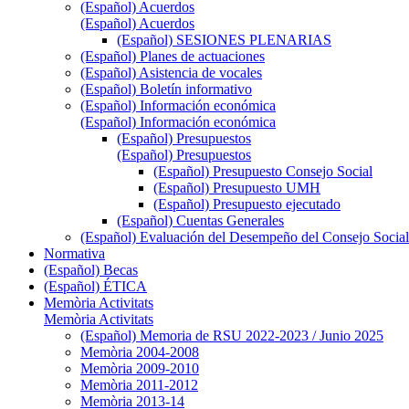
(Español) Acuerdos
(Español) Acuerdos
(Español) SESIONES PLENARIAS
(Español) Planes de actuaciones
(Español) Asistencia de vocales
(Español) Boletín informativo
(Español) Información económica
(Español) Información económica
(Español) Presupuestos
(Español) Presupuestos
(Español) Presupuesto Consejo Social
(Español) Presupuesto UMH
(Español) Presupuesto ejecutado
(Español) Cuentas Generales
(Español) Evaluación del Desempeño del Consejo Social
Normativa
(Español) Becas
(Español) ÉTICA
Memòria Activitats
Memòria Activitats
(Español) Memoria de RSU 2022-2023 / Junio 2025
Memòria 2004-2008
Memòria 2009-2010
Memòria 2011-2012
Memòria 2013-14