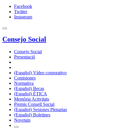
Facebook
Twitter
Instagram
Consejo Social
Consejo Social
Presentació
(Español) Vídeo corporativo
Comisiones
Normativa
(Español) Becas
(Español) ÉTICA
Memòria Activitats
Premis Consell Social
(Español) Sesiones Plenarias
(Español) Boletines
Novetats