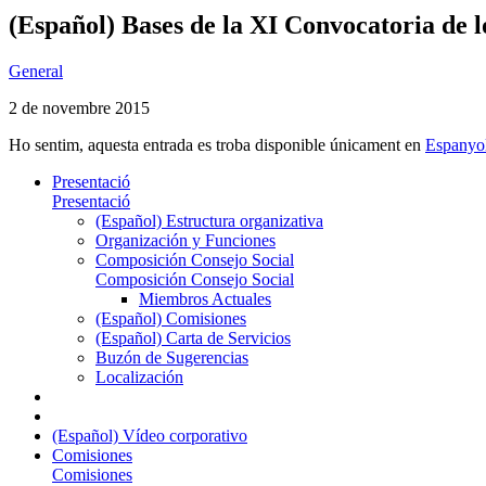
(Español) Bases de la XI Convocatoria de
General
2 de novembre 2015
Ho sentim, aquesta entrada es troba disponible únicament en
Espanyo
Presentació
Presentació
(Español) Estructura organizativa
Organización y Funciones
Composición Consejo Social
Composición Consejo Social
Miembros Actuales
(Español) Comisiones
(Español) Carta de Servicios
Buzón de Sugerencias
Localización
(Español) Vídeo corporativo
Comisiones
Comisiones