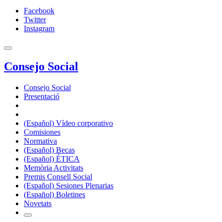
Facebook
Twitter
Instagram
Consejo Social
Consejo Social
Presentació
(Español) Vídeo corporativo
Comisiones
Normativa
(Español) Becas
(Español) ÉTICA
Memòria Activitats
Premis Consell Social
(Español) Sesiones Plenarias
(Español) Boletines
Novetats