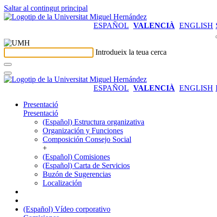
Saltar al contingut principal
ESPAÑOL
VALENCIÀ
ENGLISH
Introdueix la teua cerca
ESPAÑOL
VALENCIÀ
ENGLISH
Presentació
Presentació
(Español) Estructura organizativa
Organización y Funciones
Composición Consejo Social
+
(Español) Comisiones
(Español) Carta de Servicios
Buzón de Sugerencias
Localización
(Español) Vídeo corporativo