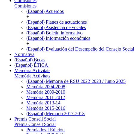
Comisiones
Comisiones
(Español) Acuerdos
+
(Español) Planes de actuaciones
(Español) Asistencia de vocales
(Español) Boletín informativo
(Español) Información económica
+
(Español) Evaluación del Desempeño del Consejo Social
Normativa
(Español) Becas
(Español) ÉTICA
Memòria Activitats
Memòria Activitats
(Español) Memoria de RSU 2022-2023 / Junio 2025
Memòria 2004-2008
Memòria 2009-2010
Memòria 2011-2012
Memòria 2013-14
Memòria 2015-2016
(Español) Memoria 2017-2018
Premis Consell Social
Premis Consell Social
Premiados I Edición