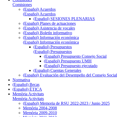
Comisiones
(Español) Acuerdos
(Español) Acuerdos
(Español) SESIONES PLENARIAS
(Español) Planes de actuaciones
(Español) Asistencia de vocales
(Español) Boletín informativo
(Español) Información económica
(Español) Información económica
(Español) Presupuestos
(Español) Presupuestos
(Español) Presupuesto Consejo Social
(Español) Presupuesto UMH
(Español) Presupuesto ejecutado
(Español) Cuentas Generales
(Español) Evaluación del Desempeño del Consejo Social
Normativa
(Español) Becas
(Español) ÉTICA
Memòria Activitats
Memòria Activitats
(Español) Memoria de RSU 2022-2023 / Junio 2025
Memòria 2004-2008
Memòria 2009-2010