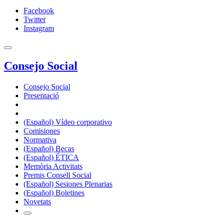
Facebook
Twitter
Instagram
Consejo Social
Consejo Social
Presentació
(Español) Vídeo corporativo
Comisiones
Normativa
(Español) Becas
(Español) ÉTICA
Memòria Activitats
Premis Consell Social
(Español) Sesiones Plenarias
(Español) Boletines
Novetats