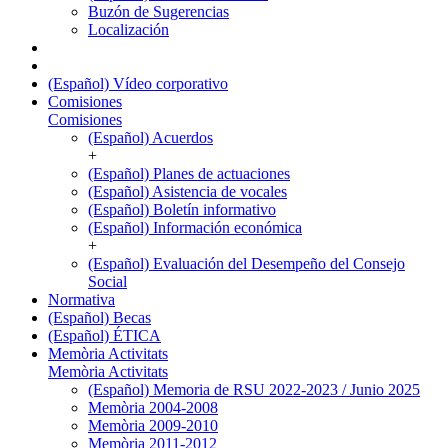
Buzón de Sugerencias
Localización
(Español) Vídeo corporativo
Comisiones
Comisiones
(Español) Acuerdos
+
(Español) Planes de actuaciones
(Español) Asistencia de vocales
(Español) Boletín informativo
(Español) Información económica
+
(Español) Evaluación del Desempeño del Consejo
Social
Normativa
(Español) Becas
(Español) ÉTICA
Memòria Activitats
Memòria Activitats
(Español) Memoria de RSU 2022-2023 / Junio 2025
Memòria 2004-2008
Memòria 2009-2010
Memòria 2011-2012