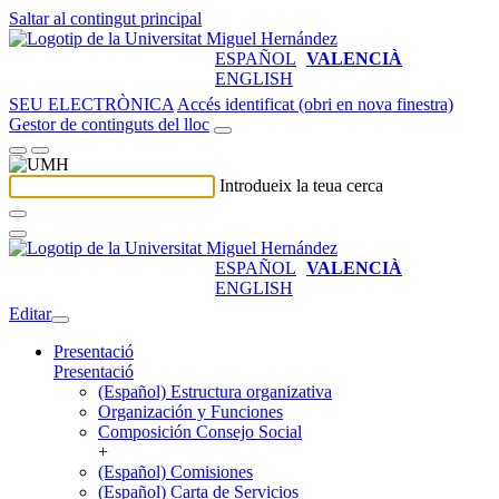
Saltar al contingut principal
ESPAÑOL
VALENCIÀ
ENGLISH
SEU ELECTRÒNICA
Accés identificat (obri en nova finestra)
Gestor de continguts del lloc
Introdueix la teua cerca
ESPAÑOL
VALENCIÀ
ENGLISH
Editar
Presentació
Presentació
(Español) Estructura organizativa
Organización y Funciones
Composición Consejo Social
+
(Español) Comisiones
(Español) Carta de Servicios