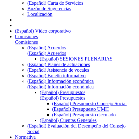
(Español) Carta de Servicios
Buzón de Sugerencias
Localización
(Español) Vídeo corporativo
Comisiones
Comisiones
(Español) Acuerdos
(Español) Acuerdos
(Español) SESIONES PLENARIAS
(Español) Planes de actuaciones
(Español) Asistencia de vocales
(Español) Boletín informativo
(Español) Información económica
(Español) Información económica
(Español) Presupuestos
(Español) Presupuestos
(Español) Presupuesto Consejo Social
(Español) Presupuesto UMH
(Español) Presupuesto ejecutado
(Español) Cuentas Generales
(Español) Evaluación del Desempeño del Consejo
Social
Normativa