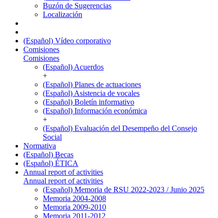
Buzón de Sugerencias
Localización
(Español) Vídeo corporativo
Comisiones
Comisiones
(Español) Acuerdos
+
(Español) Planes de actuaciones
(Español) Asistencia de vocales
(Español) Boletín informativo
(Español) Información económica
+
(Español) Evaluación del Desempeño del Consejo
Social
Normativa
(Español) Becas
(Español) ÉTICA
Annual report of activities
Annual report of activities
(Español) Memoria de RSU 2022-2023 / Junio 2025
Memoria 2004-2008
Memoria 2009-2010
Memoria 2011-2012