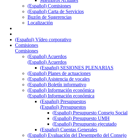
Miembros Actuales
(Español) Comisiones
(Español) Carta de Servicios
Buzón de Sugerencias
Localización
(Español) Vídeo corporativo
Comisiones
Comisiones
(Español) Acuerdos
(Español) Acuerdos
(Español) SESIONES PLENARIAS
(Español) Planes de actuaciones
(Español) Asistencia de vocales
(Español) Boletín informativo
(Español) Información económica
(Español) Información económica
(Español) Presupuestos
(Español) Presupuestos
(Español) Presupuesto Consejo Social
(Español) Presupuesto UMH
(Español) Presupuesto ejecutado
(Español) Cuentas Generales
(Español) Evaluación del Desempeño del Consejo