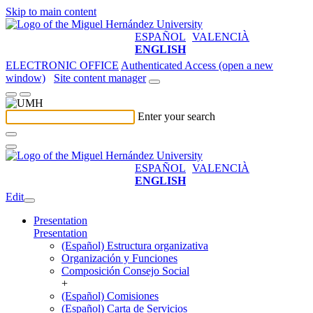
Skip to main content
ESPAÑOL
VALENCIÀ
ENGLISH
ELECTRONIC OFFICE
Authenticated Access (open a new
window)
Site content manager
Enter your search
ESPAÑOL
VALENCIÀ
ENGLISH
Edit
Presentation
Presentation
(Español) Estructura organizativa
Organización y Funciones
Composición Consejo Social
+
(Español) Comisiones
(Español) Carta de Servicios