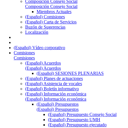
Composición Consejo Social
Composición Consejo Social
Miembros Actuales
(Español) Comisiones
(Español) Carta de Servicios
Buzón de Sugerencias
Localización
(Español) Vídeo corporativo
Comisiones
Comisiones
(Español) Acuerdos
(Español) Acuerdos
(Español) SESIONES PLENARIAS
(Español) Planes de actuaciones
(Español) Asistencia de vocales
(Español) Boletín informativo
(Español) Información económica
(Español) Información económica
(Español) Presupuestos
(Español) Presupuestos
(Español) Presupuesto Consejo Social
(Español) Presupuesto UMH
(Español) Presupuesto ejecutado