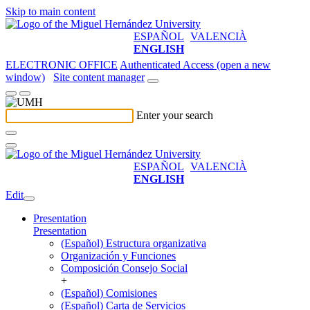
Skip to main content
ESPAÑOL
VALENCIÀ
ENGLISH
ELECTRONIC OFFICE
Authenticated Access (open a new
window)
Site content manager
Enter your search
ESPAÑOL
VALENCIÀ
ENGLISH
Edit
Presentation
Presentation
(Español) Estructura organizativa
Organización y Funciones
Composición Consejo Social
+
(Español) Comisiones
(Español) Carta de Servicios