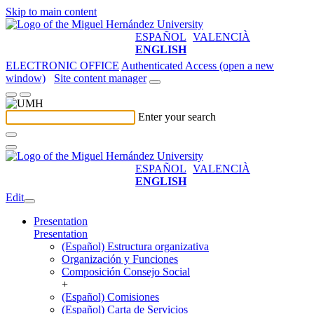
Skip to main content
ESPAÑOL
VALENCIÀ
ENGLISH
ELECTRONIC OFFICE
Authenticated Access (open a new
window)
Site content manager
Enter your search
ESPAÑOL
VALENCIÀ
ENGLISH
Edit
Presentation
Presentation
(Español) Estructura organizativa
Organización y Funciones
Composición Consejo Social
+
(Español) Comisiones
(Español) Carta de Servicios