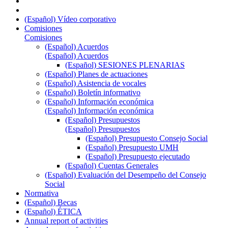
(Español) Vídeo corporativo
Comisiones
Comisiones
(Español) Acuerdos
(Español) Acuerdos
(Español) SESIONES PLENARIAS
(Español) Planes de actuaciones
(Español) Asistencia de vocales
(Español) Boletín informativo
(Español) Información económica
(Español) Información económica
(Español) Presupuestos
(Español) Presupuestos
(Español) Presupuesto Consejo Social
(Español) Presupuesto UMH
(Español) Presupuesto ejecutado
(Español) Cuentas Generales
(Español) Evaluación del Desempeño del Consejo
Social
Normativa
(Español) Becas
(Español) ÉTICA
Annual report of activities