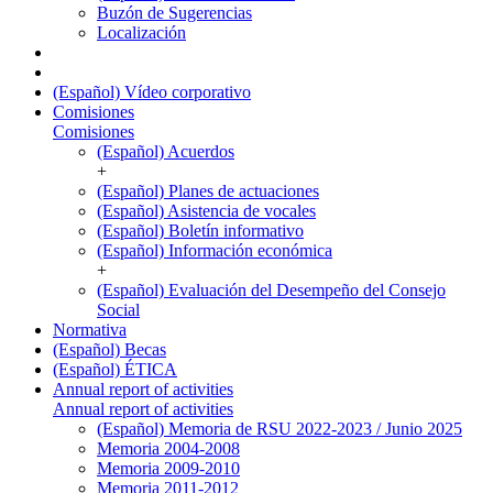
Buzón de Sugerencias
Localización
(Español) Vídeo corporativo
Comisiones
Comisiones
(Español) Acuerdos
+
(Español) Planes de actuaciones
(Español) Asistencia de vocales
(Español) Boletín informativo
(Español) Información económica
+
(Español) Evaluación del Desempeño del Consejo
Social
Normativa
(Español) Becas
(Español) ÉTICA
Annual report of activities
Annual report of activities
(Español) Memoria de RSU 2022-2023 / Junio 2025
Memoria 2004-2008
Memoria 2009-2010
Memoria 2011-2012