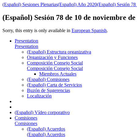
(Español) Sesiones Plenarias
(Español) Año 2020
(Español) Sesión 78
(Español) Sesión 78 de 10 de noviembre de
Sorry, this entry is only available in
European Spanish
.
Presentation
Presentation
(Español) Estructura organizativa
Organización y Funciones
Composición Consejo Social
Composición Consejo Social
Miembros Actuales
(Español) Comisiones
(Español) Carta de Servicios
Buzón de Sugerencias
Localización
(Español) Vídeo corporativo
Comisiones
Comisiones
(Español) Acuerdos
(Español) Acuerdos