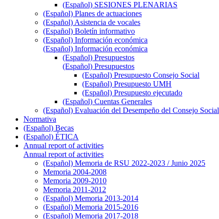
(Español) SESIONES PLENARIAS
(Español) Planes de actuaciones
(Español) Asistencia de vocales
(Español) Boletín informativo
(Español) Información económica
(Español) Información económica
(Español) Presupuestos
(Español) Presupuestos
(Español) Presupuesto Consejo Social
(Español) Presupuesto UMH
(Español) Presupuesto ejecutado
(Español) Cuentas Generales
(Español) Evaluación del Desempeño del Consejo Social
Normativa
(Español) Becas
(Español) ÉTICA
Annual report of activities
Annual report of activities
(Español) Memoria de RSU 2022-2023 / Junio 2025
Memoria 2004-2008
Memoria 2009-2010
Memoria 2011-2012
(Español) Memoria 2013-2014
(Español) Memoria 2015-2016
(Español) Memoria 2017-2018