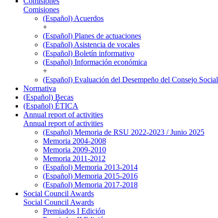
Comisiones
Comisiones
(Español) Acuerdos
+
(Español) Planes de actuaciones
(Español) Asistencia de vocales
(Español) Boletín informativo
(Español) Información económica
+
(Español) Evaluación del Desempeño del Consejo Social
Normativa
(Español) Becas
(Español) ÉTICA
Annual report of activities
Annual report of activities
(Español) Memoria de RSU 2022-2023 / Junio 2025
Memoria 2004-2008
Memoria 2009-2010
Memoria 2011-2012
(Español) Memoria 2013-2014
(Español) Memoria 2015-2016
(Español) Memoria 2017-2018
Social Council Awards
Social Council Awards
Premiados I Edición