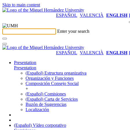
Skip to main content
ESPAÑOL
VALENCIÀ
ENGLISH
Enter your search
ESPAÑOL
VALENCIÀ
ENGLISH
Presentation
Presentation
(Español) Estructura organizativa
Organización y Funciones
Composición Consejo Social
+
(Español) Comisiones
(Español) Carta de Servicios
Buzón de Sugerencias
Localización
(Español) Vídeo corporativo