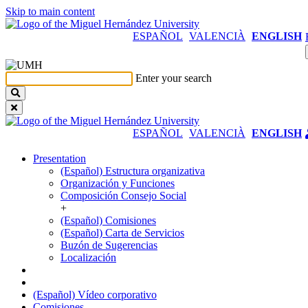
Skip to main content
ESPAÑOL
VALENCIÀ
ENGLISH
Enter your search
ESPAÑOL
VALENCIÀ
ENGLISH
Presentation
Presentation
(Español) Estructura organizativa
Organización y Funciones
Composición Consejo Social
+
(Español) Comisiones
(Español) Carta de Servicios
Buzón de Sugerencias
Localización
(Español) Vídeo corporativo
Comisiones